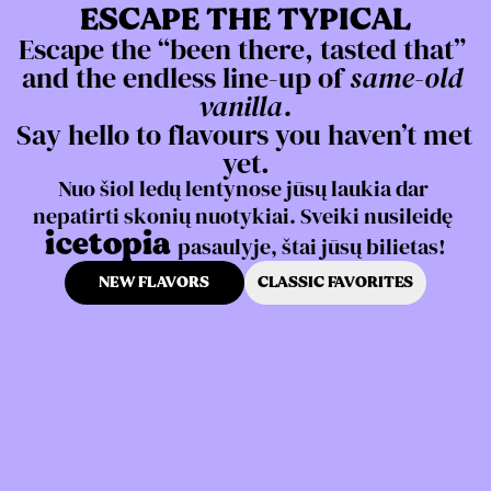
ESCAPE THE TYPICAL
Escape the “been there, tasted that” 
and the endless line-up of 
same-old 
vanilla.
Say hello to flavours you haven’t met 
yet.
Nuo šiol ledų lentynose jūsų laukia dar 
nepatirti skonių nuotykiai. Sveiki nusileidę
icetopia
pasaulyje, štai jūsų bilietas!
NEW FLAVORS
CLASSIC FAVORITES